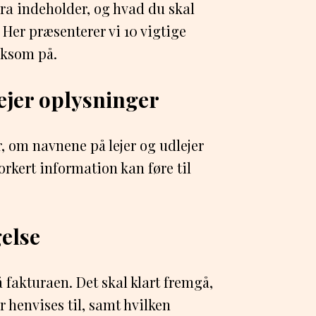
tura indeholder, og hvad du skal
 Her præsenterer vi 10 vigtige
rksom på.
lejer oplysninger
er, om navnene på lejer og udlejer
orkert information kan føre til
gelse
å fakturaen. Det skal klart fremgå,
r henvises til, samt hvilken