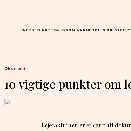
ENERGI
PLANTER
ØKONOMI
VARME
BOLIG
KUNST
BELY
Økonomi
10 vigtige punkter om 
Lejefakturaen er et centralt dokum