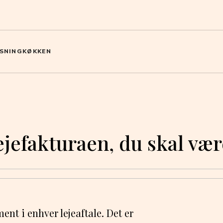
SNING
KØKKEN
lejefakturaen, du skal 
ent i enhver lejeaftale. Det er