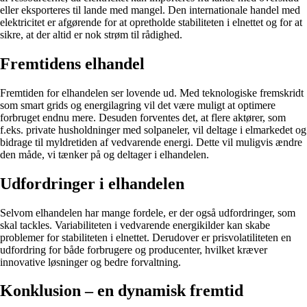
eller eksporteres til lande med mangel. Den internationale handel med
elektricitet er afgørende for at opretholde stabiliteten i elnettet og for at
sikre, at der altid er nok strøm til rådighed.
Fremtidens elhandel
Fremtiden for elhandelen ser lovende ud. Med teknologiske fremskridt
som smart grids og energilagring vil det være muligt at optimere
forbruget endnu mere. Desuden forventes det, at flere aktører, som
f.eks. private husholdninger med solpaneler, vil deltage i elmarkedet og
bidrage til myldretiden af vedvarende energi. Dette vil muligvis ændre
den måde, vi tænker på og deltager i elhandelen.
Udfordringer i elhandelen
Selvom elhandelen har mange fordele, er der også udfordringer, som
skal tackles. Variabiliteten i vedvarende energikilder kan skabe
problemer for stabiliteten i elnettet. Derudover er prisvolatiliteten en
udfordring for både forbrugere og producenter, hvilket kræver
innovative løsninger og bedre forvaltning.
Konklusion – en dynamisk fremtid