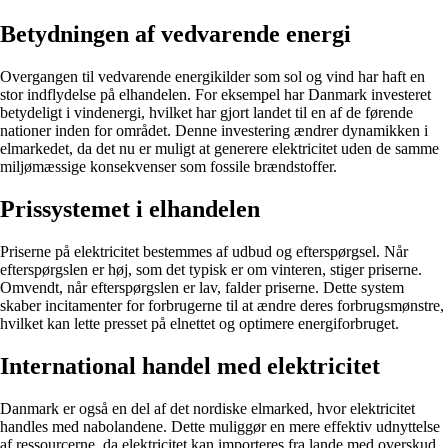
Betydningen af vedvarende energi
Overgangen til vedvarende energikilder som sol og vind har haft en
stor indflydelse på elhandelen. For eksempel har Danmark investeret
betydeligt i vindenergi, hvilket har gjort landet til en af de førende
nationer inden for området. Denne investering ændrer dynamikken i
elmarkedet, da det nu er muligt at generere elektricitet uden de samme
miljømæssige konsekvenser som fossile brændstoffer.
Prissystemet i elhandelen
Priserne på elektricitet bestemmes af udbud og efterspørgsel. Når
efterspørgslen er høj, som det typisk er om vinteren, stiger priserne.
Omvendt, når efterspørgslen er lav, falder priserne. Dette system
skaber incitamenter for forbrugerne til at ændre deres forbrugsmønstre,
hvilket kan lette presset på elnettet og optimere energiforbruget.
International handel med elektricitet
Danmark er også en del af det nordiske elmarked, hvor elektricitet
handles med nabolandene. Dette muliggør en mere effektiv udnyttelse
af ressourcerne, da elektricitet kan importeres fra lande med overskud