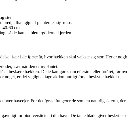
og sten.
red, afhængigt af planternes størrelse.
a. 40-60 cm.
ing, så de kan etablere rødderne i jorden.
se, især i de første år, hvor hækken skal vækste sig stor. Her er nogle 
erioder, især når den er nyplantet.
é at beskære hækken. Dette kan gøres om efteråret eller foråret, før 
get, er det vigtigt at tage aktion hurtigt for at beskytte hækken.
hver haveejer. For det første fungerer de som en naturlig skærm, der sk
gavnligt for biodiversiteten i din have. De tætte blade giver beskyttels