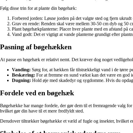
Følg disse trin for at plante din bøgehæk:
Forbered jorden: Løsne jorden på det valgte sted og fjern ukrudt 
Grav en rende: Renden skal være mellem 30-50 cm dyb og 50 cm b
Plant bøgehækplanterne: Placer hver plante med en afstand på c
Vand godt: Det er vigtigt at vande planterne grundigt efter plantn
Pasning af bøgehækken
At passe en bøgehæk er relativt nemt. Det kræver dog noget vedligeholdel
Vanding:
Sørg for, at hækken får tilstrækkeligt vand i de tørre p
Beskæring:
For at fremme en sund vækst kan det være en god id
Dugning:
Hold øje med skadedyr og sygdomme. Hvis du opdager no
Fordele ved en bøgehæk
Bøgehække har mange fordele, der gør dem til et fremragende valg for en
hvilket gør din have til et mere fredfyldt sted.
Derudover tiltrækker bøgehække et væld af fugle og insekter, hvilket er 