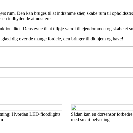
ørs rum. Den kan bruges til at indramme stier, skabe rum til opholdsst
be en indbydende atmosfære.
nktionalitet. Dens evne til at tilføje værdi til ejendommen og skabe et 
læd dig over de mange fordele, den bringer til dit hjem og have!
sning: Hvordan LED-floodlights
Sådan kan en dørsensor forbedre
um
med smart belysning