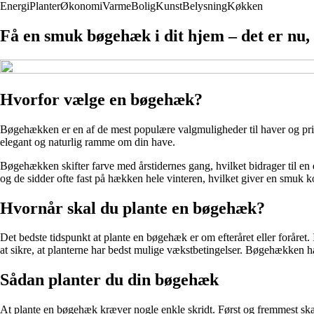
Energi
Planter
Økonomi
Varme
Bolig
Kunst
Belysning
Køkken
Få en smuk bøgehæk i dit hjem – det er nu, 
Hvorfor vælge en bøgehæk?
Bøgehækken er en af de mest populære valgmuligheder til haver og pri
elegant og naturlig ramme om din have.
Bøgehækken skifter farve med årstidernes gang, hvilket bidrager til en 
og de sidder ofte fast på hækken hele vinteren, hvilket giver en smuk kon
Hvornår skal du plante en bøgehæk?
Det bedste tidspunkt at plante en bøgehæk er om efteråret eller foråret. I
at sikre, at planterne har bedst mulige vækstbetingelser. Bøgehækken har 
Sådan planter du din bøgehæk
At plante en bøgehæk kræver nogle enkle skridt. Først og fremmest skal 