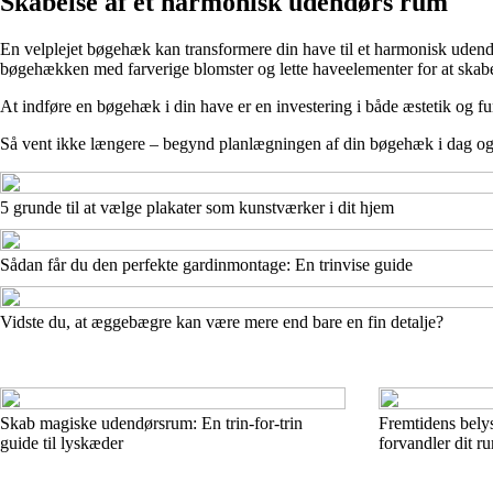
Skabelse af et harmonisk udendørs rum
En velplejet bøgehæk kan transformere din have til et harmonisk udend
bøgehækken med farverige blomster og lette haveelementer for at ska
At indføre en bøgehæk i din have er en investering i både æstetik og fu
Så vent ikke længere – begynd planlægningen af din bøgehæk i dag og g
5 grunde til at vælge plakater som kunstværker i dit hjem
Sådan får du den perfekte gardinmontage: En trinvise guide
Vidste du, at æggebægre kan være mere end bare en fin detalje?
Skab magiske udendørsrum: En trin-for-trin
Fremtidens bely
guide til lyskæder
forvandler dit r