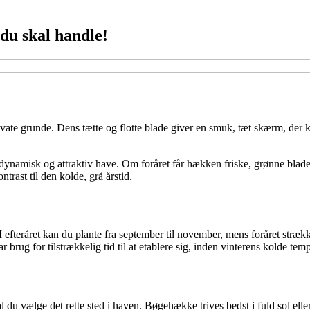
du skal handle!
vate grunde. Dens tætte og flotte blade giver en smuk, tæt skærm, der
dynamisk og attraktiv have. Om foråret får hækken friske, grønne blade, 
trast til den kolde, grå årstid.
 efteråret kan du plante fra september til november, mens foråret strækker
brug for tilstrækkelig tid til at etablere sig, inden vinterens kolde temp
du vælge det rette sted i haven. Bøgehække trives bedst i fuld sol eller