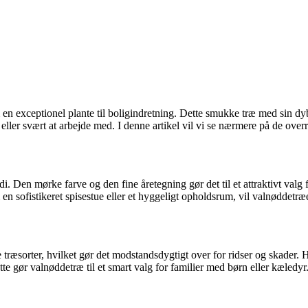
n exceptionel plante til boligindretning. Dette smukke træ med sin dybe
t eller svært at arbejde med. I denne artikel vil vi se nærmere på de ove
. Den mørke farve og den fine åretegning gør det til et attraktivt valg
en sofistikeret spisestue eller et hyggeligt opholdsrum, vil valnøddetræe
re træsorter, hvilket gør det modstandsdygtigt over for ridser og skader. 
ette gør valnøddetræ til et smart valg for familier med børn eller kæledyr