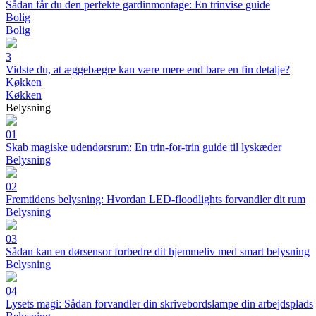
Sådan får du den perfekte gardinmontage: En trinvise guide
Bolig
Bolig
3
Vidste du, at æggebægre kan være mere end bare en fin detalje?
Køkken
Køkken
Belysning
01
Skab magiske udendørsrum: En trin-for-trin guide til lyskæder
Belysning
02
Fremtidens belysning: Hvordan LED-floodlights forvandler dit rum
Belysning
03
Sådan kan en dørsensor forbedre dit hjemmeliv med smart belysning
Belysning
04
Lysets magi: Sådan forvandler din skrivebordslampe din arbejdsplads