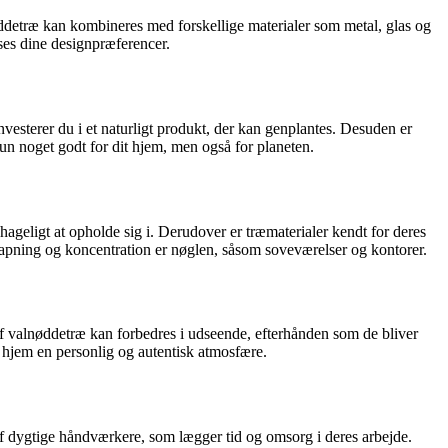
nøddetræ kan kombineres med forskellige materialer som metal, glas og
sses dine designpræferencer.
vesterer du i et naturligt produkt, der kan genplantes. Desuden er
un noget godt for dit hjem, men også for planeten.
hageligt at opholde sig i. Derudover er træmaterialer kendt for deres
afslapning og koncentration er nøglen, såsom soveværelser og kontorer.
 af valnøddetræ kan forbedres i udseende, efterhånden som de bliver
t hjem en personlig og autentisk atmosfære.
af dygtige håndværkere, som lægger tid og omsorg i deres arbejde.