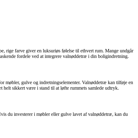
, rige farve giver en luksuriøs følelse til ethvert rum. Mange undgår
rraskende fordele ved at integrere valnøddetræ i din boligindretning.
 for møbler, gulve og indretningselementer. Valnøddetræ kan tilføje en
t helt sikkert være i stand til at løfte rummets samlede udtryk.
Hvis du investerer i møbler eller gulve lavet af valnøddetræ, kan du
.