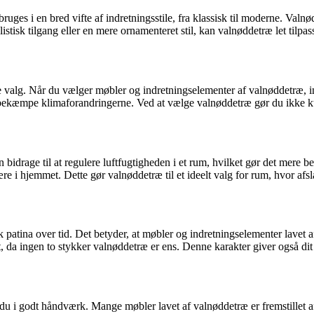
ruges i en bred vifte af indretningsstile, fra klassisk til moderne. Val
istisk tilgang eller en mere ornamenteret stil, kan valnøddetræ let tilpa
e valg. Når du vælger møbler og indretningselementer af valnøddetræ, in
at bekæmpe klimaforandringerne. Ved at vælge valnøddetræ gør du ikke k
bidrage til at regulere luftfugtigheden i et rum, hvilket gør det mere be
sfære i hjemmet. Dette gør valnøddetræ til et ideelt valg for rum, hvor 
k patina over tid. Det betyder, at møbler og indretningselementer lavet
t, da ingen to stykker valnøddetræ er ens. Denne karakter giver også di
r du i godt håndværk. Mange møbler lavet af valnøddetræ er fremstillet 