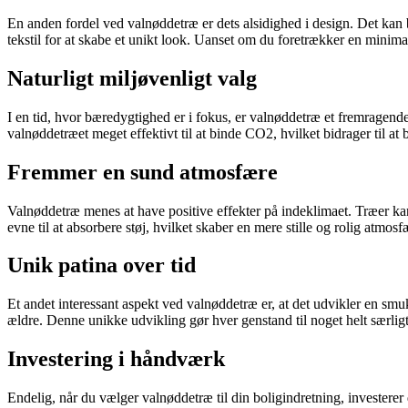
En anden fordel ved valnøddetræ er dets alsidighed i design. Det kan b
tekstil for at skabe et unikt look. Uanset om du foretrækker en minimal
Naturligt miljøvenligt valg
I en tid, hvor bæredygtighed er i fokus, er valnøddetræ et fremragend
valnøddetræet meget effektivt til at binde CO2, hvilket bidrager til 
Fremmer en sund atmosfære
Valnøddetræ menes at have positive effekter på indeklimaet. Træer kan 
evne til at absorbere støj, hvilket skaber en mere stille og rolig atmo
Unik patina over tid
Et andet interessant aspekt ved valnøddetræ er, at det udvikler en smu
ældre. Denne unikke udvikling gør hver genstand til noget helt særlig
Investering i håndværk
Endelig, når du vælger valnøddetræ til din boligindretning, investere