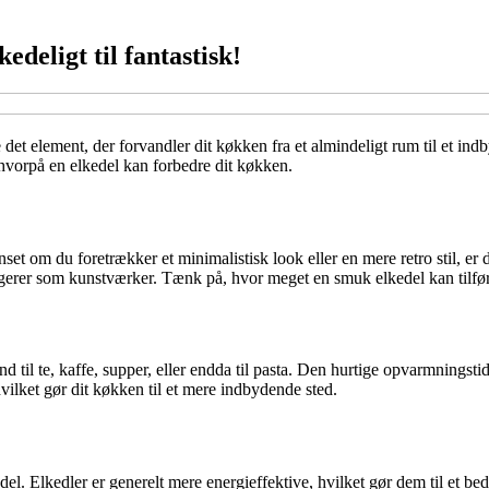
edeligt til fantastisk!
t element, der forvandler dit køkken fra et almindeligt rum til et ind
, hvorpå en elkedel kan forbedre dit køkken.
set om du foretrækker et minimalistisk look eller en mere retro stil, er d
ngerer som kunstværker. Tænk på, hvor meget en smuk elkedel kan tilfør
til te, kaffe, supper, eller endda til pasta. Den hurtige opvarmningstid 
vilket gør dit køkken til et mere indbydende sted.
l. Elkedler er generelt mere energieffektive, hvilket gør dem til et be