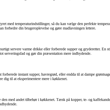
 med temperaturindstillinger, så du kan vælge den perfekte temperatur 
kan forbedre din brugeroplevelse og gøre madlavningen lettere.
urtigt servere varme drikke eller forberede supper og gryderetter. En s
t flot serveringsfad og gør din præsentation mere indbydende.
 forberede instant supper, havregrød, eller endda til at dampe grøntsage
re dig til at eksperimentere mere i køkkenet.
e den med andet tilbehør i køkkenet. Tænk på kopper, te- og kaffekande
indbydende.