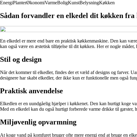
Energi
Planter
Økonomi
Varme
Bolig
Kunst
Belysning
Køkken
Sådan forvandler en elkedel dit køkken fra k
En elkedel er mere end bare en praktisk køkkenmaskine. Den kan være de
kan også være en æstetisk tilføjelse til dit køkken. Her er nogle måder
Stil og design
Når det kommer til elkedler, findes der et væld af designs og farver. Uan
designere har skabt elkedler, der ikke kun er funktionelle men også fu
Praktisk anvendelse
Elkedlen er en uundgåelig hjælper i køkkenet. Den kan hurtigt koge vand 
Med en elkedel kan du også hurtigt forberede varme drikke til gæster, h
Miljøvenlig opvarmning
At koge vand på komfuret bruger ofte mere energi end at bruge en elkede