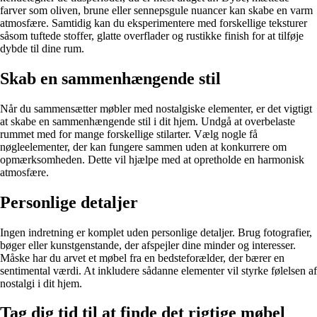
farver som oliven, brune eller sennepsgule nuancer kan skabe en varm
atmosfære. Samtidig kan du eksperimentere med forskellige teksturer
såsom tuftede stoffer, glatte overflader og rustikke finish for at tilføje
dybde til dine rum.
Skab en sammenhængende stil
Når du sammensætter møbler med nostalgiske elementer, er det vigtigt
at skabe en sammenhængende stil i dit hjem. Undgå at overbelaste
rummet med for mange forskellige stilarter. Vælg nogle få
nøgleelementer, der kan fungere sammen uden at konkurrere om
opmærksomheden. Dette vil hjælpe med at opretholde en harmonisk
atmosfære.
Personlige detaljer
Ingen indretning er komplet uden personlige detaljer. Brug fotografier,
bøger eller kunstgenstande, der afspejler dine minder og interesser.
Måske har du arvet et møbel fra en bedsteforælder, der bærer en
sentimental værdi. At inkludere sådanne elementer vil styrke følelsen af
nostalgi i dit hjem.
Tag dig tid til at finde det rigtige møbel