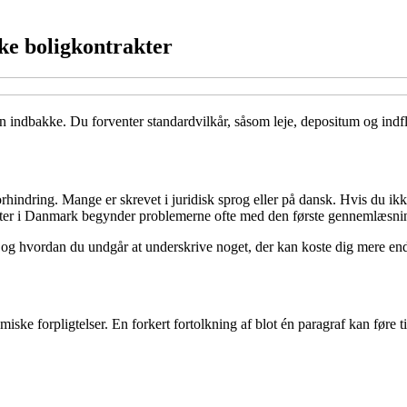
ke boligkontrakter
 din indbakke. Du forventer standardvilkår, såsom leje, depositum og indf
orhindring. Mange er skrevet i juridisk sprog eller på dansk. Hvis du i
gæster i Danmark begynder problemerne ofte med den første gennemlæsni
, og hvordan du undgår at underskrive noget, der kan koste dig mere end
ke forpligtelser. En forkert fortolkning af blot én paragraf kan føre til 