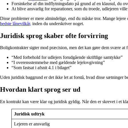
Forsinkelse af din indflytningsdato på grund af en klausul, du ov
At blive ansvarlig for reparationer, som du troede, udlejeren ville 
Disse problemer er mere almindelige, end du måske tror. Mange lejere over
bedste lånevilkår,
inden du underskriver noget.
Juridisk sprog skaber ofte forvirring
Boligkontrakter sigter mod præcision, men det kan gøre dem svære at f
“Med forbehold for udlejers forudgående skriftlige samtykke”
“I overensstemmelse med gældende lejelovgivning”
“Som fastsat i afsnit 4.1 i bilaget”
Uden juridisk baggrund er det ikke let at forstå, hvad disse sætninger b
Hvordan klart sprog ser ud
En kontrakt kan være klar og juridisk gyldig. Når den er skrevet i et klart 
Juridisk udtryk
Lejeren er ansvarlig