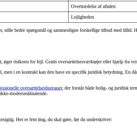
Overtrædelse af aftalen
Lejligheden
r, stille bedre spørgsmål og sammenligne forskellige tilbud med tillid. H
t, øger risikoen for fejl. Gratis oversættelsesværktøjer eller hjælp fra v
, men i en kontrakt kan den have en specifik juridisk betydning. En dår
fessionelle oversættelsesbureauer
, der forstår både bolig- og juridisk t
r ikke-modersmålstalende.
sigtig. Her er fem ting, du skal gøre, før du underskriver: