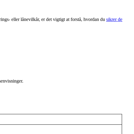
gs- eller lånevilkår, er det vigtigt at forstå, hvordan du
sikrer de
henvisninger.
.