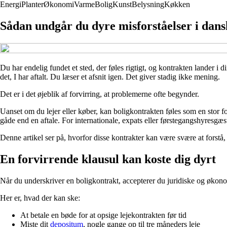
Energi
Planter
Økonomi
Varme
Bolig
Kunst
Belysning
Køkken
Sådan undgår du dyre misforståelser i dans
Du har endelig fundet et sted, der føles rigtigt, og kontrakten lander i
det, I har aftalt. Du læser et afsnit igen. Det giver stadig ikke mening.
Det er i det øjeblik af forvirring, at problemerne ofte begynder.
Uanset om du lejer eller køber, kan boligkontrakten føles som en stor f
gåde end en aftale. For internationale, expats eller førstegangshyres
Denne artikel ser på, hvorfor disse kontrakter kan være svære at forstå
En forvirrende klausul kan koste dig dyrt
Når du underskriver en boligkontrakt, accepterer du juridiske og økonomis
Her er, hvad der kan ske:
At betale en bøde for at opsige lejekontrakten før tid
Miste dit
depositum
, nogle gange op til tre måneders leje