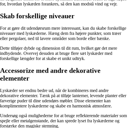
for, hvordan lyskæden forankres, så den kan modstå vind og vejr.
Skab forskellige niveauer
For at gøre dit udendørsrum mere interessant, kan du skabe forskellige
niveauer med lyskæderne. Hæng dem fra højere punkter, som træer
eller pergolaer, ned til lavere områder som borde eller bænke.
Dette tilføjer dybde og dimension til dit rum, hvilket gør det mere
indbydende. Overvej desuden at bruge flere sæt lyskæder med
forskellige længder for at skabe et unikt udtryk.
Accessorize med andre dekorative
elementer
Lyskæder ser endnu bedre ud, når de kombineres med andre
dekorative elementer. Tænk på at tilføje lanterner, levende planter eller
farverige puder til dine udendørs møbler. Disse elementer kan
komplimentere lyskæderne og skabe en harmonisk atmosfære.
Undersøg også mulighederne for at bruge reflekterende materialer som
spejle eller metalgenstande, der kan sprede lyset fra lyskæderne og
forstærke den magiske stemning.