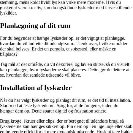
stemning, mens koldt hvidt lys kan virke mere moderne. Hvis du
ønsker at være kreativ, kan du også finde lyskæder med farveskiftende
lyskilder.
Planlægning af dit rum
Før du begynder at hænge lyskæder op, er det vigtigt at planlægge,
hvordan du vil indrette dit udendørsrum. Tænk over, hvilke områder
der skal belyses. Er det en pergola, et spisested, eller måske en
bålplads?
Tag mål af det område, du vil dekorere, og lav en skitse, så du visuelt
kan planlægge, hvor lyskæderne skal placeres. Dette gør det lettere at
se, hvordan det samlede udseende vil blive.
Installation af lyskæder
Når du har valgt lyskæder og planlagt dit rum, er det tid til installation.
Start med at teste lyskæderne. Sørg for, at de fungerer, inden du
hænger dem op. Dette sparer dig tid og frustration senere.
Brug kroge, skruer eller clips, der er beregnet til udendørs brug, så
lyskæderne kan hænges sikkert op. Pin dem op i en lige linje eller skab
en bølgende effekt for et mere dynamisk udseende. Husk at tage højde