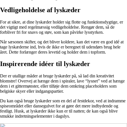
Vedligeholdelse af lyskæder
For at sikre, at dine lyskæder holder sig flotte og funktionsdygtige, er
det vigtigt med regelmæssig vedligeholdelse. Rengør dem, så de
forbliver fri for snavs og støv, som kan påvirke lysstyrken.
Når sæsonen skifter, og det bliver koldere, kan det være en god idé at
tage lyskæderne ind, hvis de ikke er beregnet til udendørs brug hele
året. Dette forlænger deres levetid og holder dem i topform.
Inspirerende idéer til lyskæder
Der er utallige måder at bruge lyskæder på, så lad din kreativitet
blomstre! Overvej at hænge dem i spiraler, lave “lysnet” ved at hænge
dem i et gittermønster, eller tilføje dem omkring placeholders som
belgiske skyer eller indgangspartier.
Du kan også bruge lyskæder som en del af festdekor, ved at indramme
spiseområdet eller dansegulvet for at gøre det mere indbydende og
festligt. Husk, at lyskæder ikke kun er til natten; de kan også blive
smukke indretningselementer i dagslys.