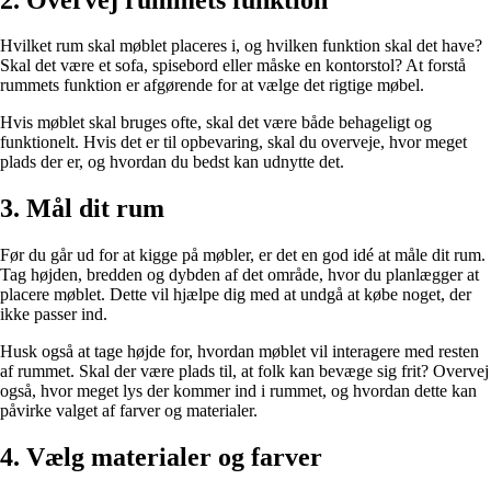
Hvilket rum skal møblet placeres i, og hvilken funktion skal det have?
Skal det være et sofa, spisebord eller måske en kontorstol? At forstå
rummets funktion er afgørende for at vælge det rigtige møbel.
Hvis møblet skal bruges ofte, skal det være både behageligt og
funktionelt. Hvis det er til opbevaring, skal du overveje, hvor meget
plads der er, og hvordan du bedst kan udnytte det.
3. Mål dit rum
Før du går ud for at kigge på møbler, er det en god idé at måle dit rum.
Tag højden, bredden og dybden af det område, hvor du planlægger at
placere møblet. Dette vil hjælpe dig med at undgå at købe noget, der
ikke passer ind.
Husk også at tage højde for, hvordan møblet vil interagere med resten
af rummet. Skal der være plads til, at folk kan bevæge sig frit? Overvej
også, hvor meget lys der kommer ind i rummet, og hvordan dette kan
påvirke valget af farver og materialer.
4. Vælg materialer og farver