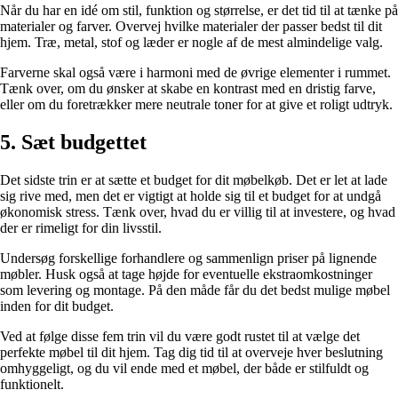
Når du har en idé om stil, funktion og størrelse, er det tid til at tænke på
materialer og farver. Overvej hvilke materialer der passer bedst til dit
hjem. Træ, metal, stof og læder er nogle af de mest almindelige valg.
Farverne skal også være i harmoni med de øvrige elementer i rummet.
Tænk over, om du ønsker at skabe en kontrast med en dristig farve,
eller om du foretrækker mere neutrale toner for at give et roligt udtryk.
5. Sæt budgettet
Det sidste trin er at sætte et budget for dit møbelkøb. Det er let at lade
sig rive med, men det er vigtigt at holde sig til et budget for at undgå
økonomisk stress. Tænk over, hvad du er villig til at investere, og hvad
der er rimeligt for din livsstil.
Undersøg forskellige forhandlere og sammenlign priser på lignende
møbler. Husk også at tage højde for eventuelle ekstraomkostninger
som levering og montage. På den måde får du det bedst mulige møbel
inden for dit budget.
Ved at følge disse fem trin vil du være godt rustet til at vælge det
perfekte møbel til dit hjem. Tag dig tid til at overveje hver beslutning
omhyggeligt, og du vil ende med et møbel, der både er stilfuldt og
funktionelt.